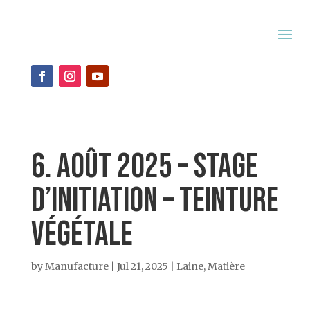
6. Août 2025 – Stage
d’initiation – teinture
végétale
by
Manufacture
|
Jul 21, 2025
|
Laine
,
Matière