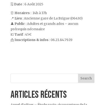
🗓️
Date
: 6 Août 2025
⏰
Horaires
: 14h à 17h
📍
Lieu
: Ancienne gare de La Brigue (06430)
👤
Public
: Adultes et grands ados – aucun
prérequis nécessaire
💶
Tarif
: 45€
📩
Inscriptions & infos
: 06.21.84.79.19
Search
Articles récents
Appel d’offres – Étude socio-économique de la